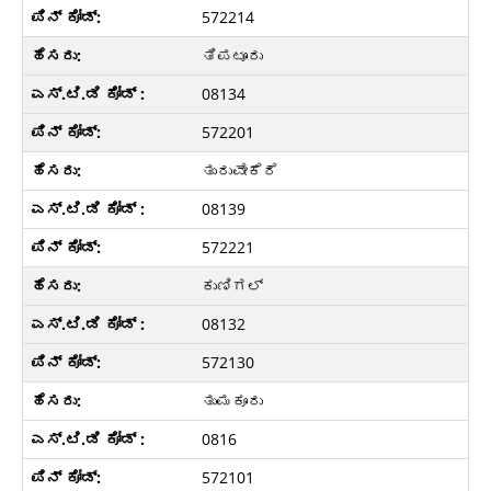
572214
ತಿಪಟೂರು
08134
572201
ತುರುವೇಕೆರೆ
08139
572221
ಕುಣಿಗಲ್
08132
572130
ತುಮಕೂರು
0816
572101