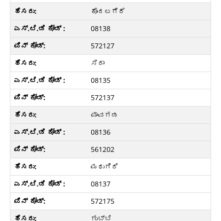
ಕೊರಟಗೆರೆ
08138
572127
ಸಿರಾ
08135
572137
ಪಾವಗಡ
08136
561202
ಮಧುಗಿರಿ
08137
572175
ಗುಬ್ಬಿ