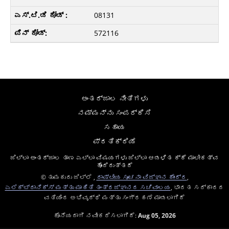
08131
572116
ಅಂತರ್ಜಾಲ ನೀತಿಗಳು
ನಮ್ಮನ್ನು ಸಂಪರ್ಕಿಸಿ
ಸಹಾಯ
ಪ್ರತಿಕ್ರಿಯೆ
ಜಿಲ್ಲಾ ಅಂತರ್ಜಾಲ ತಾಣ ಎಲ್ಲಾ ವಿಷಯಗಳು ಜಿಲ್ಲಾ ಆಡಳಿತ ಕ್ಕೆ ಮಾಲೀಕತ್ವ
ಹೊಂದಿರುತ್ತದೆ
© ತುಮಕುರು ಜಿಲ್ಲೆ ,
ರಾಷ್ಟೀಯ ಸೂಚನಾ ವಿಜ್ಞಾನ ಕೇಂದ್ರ
,
ಎಲೆಕ್ಟ್ರಾನಿಕ್ಸ್ ಮತ್ತು ಮಾಹಿತಿ ತಂತ್ರಜ್ಞಾನದ ಸಚಿವಾಲಯ
, ಭಾರತ ಸರ್ಕಾರದ
ವತಿಯಿಂದ ಅಭಿವೃದ್ಧಿ ಮತ್ತು ಸಂಗ್ರಹಣೆ ಮಾಡಲಾಗಿದೆ
ಕೊನೆಯದಾಗಿ ನವೀಕರಿಸಲಾಗಿದೆ:
Aug 05, 2026