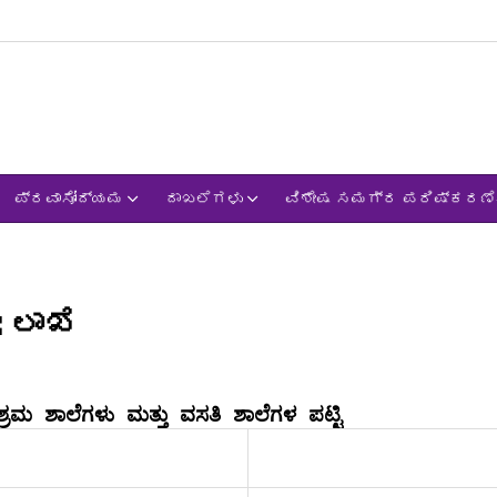
ಪ್ರವಾಸೋದ್ಯಮ
ದಾಖಲೆಗಳು
ವಿಶೇಷ ಸಮಗ್ರ ಪರಿಷ್ಕರಣೆ-
ಇಲಾಖೆ
ಳ ಕಲ್ಯಾಣ ಇಲಾಖೆ ಹಾಸ್ಟೆಲ್‌ಗಳು, ಆಶ್ರಮ ಶಾಲೆಗಳು ಮತ್ತು ವಸತಿ ಶಾಲೆಗಳ ಪಟ್ಟಿ